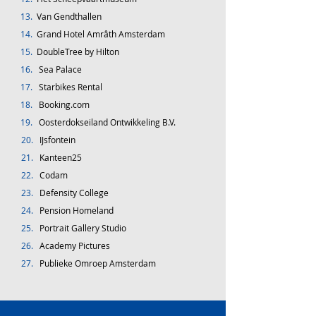
13.
Van Gendthallen
14.
Grand Hotel Amrâth Amsterdam
15.
DoubleTree by Hilton
16.
S
ea Palace
17.
Starbikes Rental
18.
Booking.com
19.
Oosterdokseiland Ontwikkeling B.V.
20.
IJsfontein
21.
Kanteen25
22.
Codam
23.
Defensity College
24.
Pension Homeland
25.
Portrait Gallery Studio
26.
Academy Pictures
27.
Publieke Omroep Amsterdam