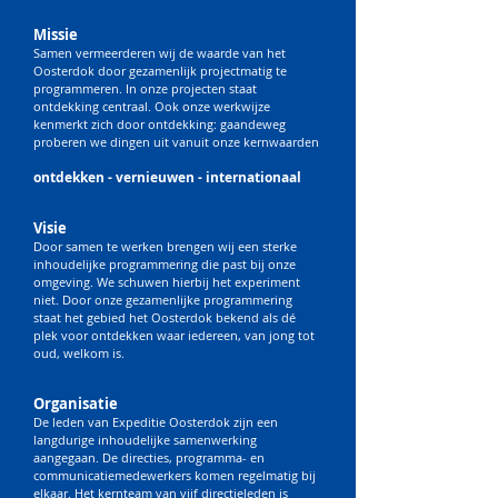
Missie
Samen vermeerderen wij de waarde van het
Oosterdok door gezamenlijk projectmatig te
programmeren. In onze projecten staat
ontdekking centraal. Ook onze werkwijze
kenmerkt zich door ontdekking: gaandeweg
proberen we dingen uit vanuit onze kernwaarden
ontdekken - vernieuwen - internationaal
Visie
Door samen te werken brengen wij een sterke
inhoudelijke programmering die past bij onze
omgeving. We schuwen hierbij het experiment
niet. Door onze gezamenlijke programmering
staat het gebied het Oosterdok bekend als dé
plek voor ontdekken waar iedereen, van jong tot
oud, welkom is.
Organisatie
De leden van Expeditie Oosterdok zijn een
langdurige inhoudelijke samenwerking
aangegaan.
D
e directies, programma- en
communicatiemedewerkers komen regelmatig bij
elkaar. Het kernteam van vijf directieleden is