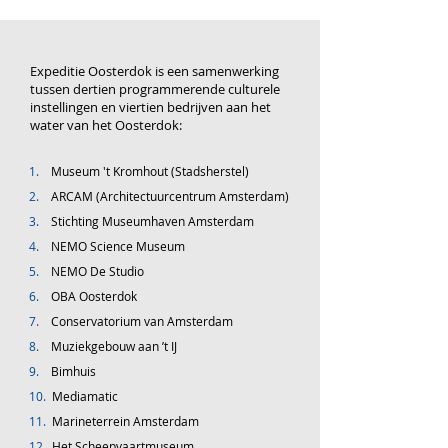
Expeditie Oosterdok is een samenwerking
tussen dertien programmerende culturele
instellingen en viertien bedrijven aan het
water van het Oosterdok:
1.
Museum 't Kromhout (Stadsherstel)
2.
ARCAM (A
rchitectuurcentrum Amsterdam
)
3.
Stichting Museumhaven Amsterdam
4.
NEMO Science Museum
5.
NEMO De Studio
6.
OBA Oosterdok
7.
Conservatorium van Amsterdam
8.
Muziekgebouw aan ’t IJ
9.
Bimhuis
10.
Mediamatic
11.
Marineterrein Amsterdam
12.
Het Scheepvaartmuseum